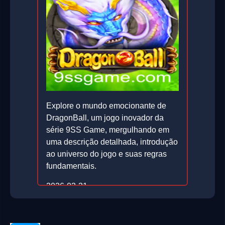
Explore o mundo emocionante de
DragonBall, um jogo inovador da
série 9SS Game, mergulhando em
uma descrição detalhada, introdução
ao universo do jogo e suas regras
fundamentais.
2026-03-31