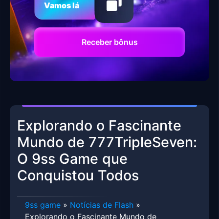
Vamos lá
Receber bônus
Explorando o Fascinante
Mundo de 777TripleSeven:
O 9ss Game que
Conquistou Todos
9ss game
»
Notícias de Flash
»
Explorando o Fascinante Mundo de