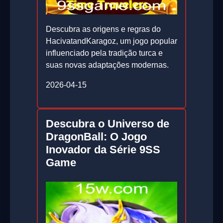
Descubra as origens e regras do
HacivatandKaragoz, um jogo popular
influenciado pela tradição turca e
suas novas adaptações modernas.
2026-04-15
Descubra o Universo de
DragonBall: O Jogo
Inovador da Série 9SS
Game