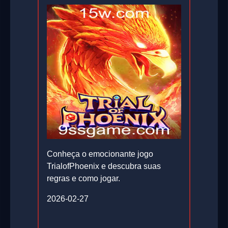
Conheça o emocionante jogo
TrialofPhoenix e descubra suas
regras e como jogar.
2026-02-27