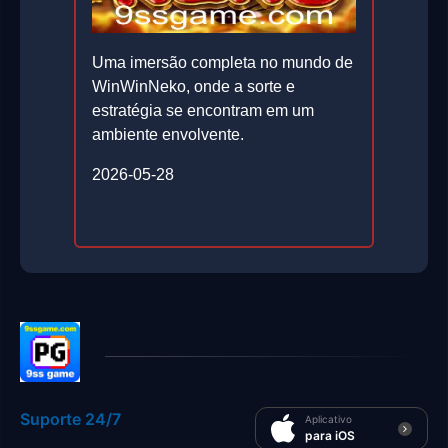
Uma imersão completa no mundo de
WinWinNeko, onde a sorte e
estratégia se encontram em um
ambiente envolvente.
2026-05-28
Suporte 24/7
Aplicativo
para iOS