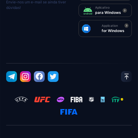
Envie-nos um e-mail se ainda tiver
dúvidas!
Aplicativo
para Windows
Application
for Windows