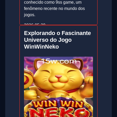
conhecido como 9ss game, um
fenômeno recente no mundo dos
jogos.
2026-05-29
Explorando o Fascinante
Universo do Jogo
WinWinNeko