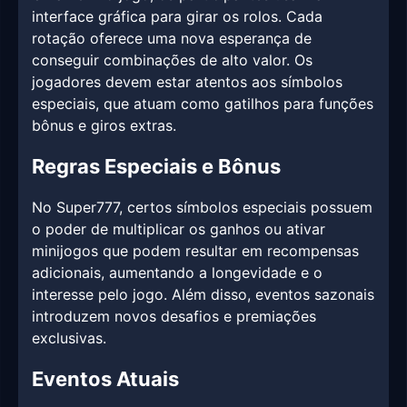
interface gráfica para girar os rolos. Cada
rotação oferece uma nova esperança de
conseguir combinações de alto valor. Os
jogadores devem estar atentos aos símbolos
especiais, que atuam como gatilhos para funções
bônus e giros extras.
Regras Especiais e Bônus
No Super777, certos símbolos especiais possuem
o poder de multiplicar os ganhos ou ativar
minijogos que podem resultar em recompensas
adicionais, aumentando a longevidade e o
interesse pelo jogo. Além disso, eventos sazonais
introduzem novos desafios e premiações
exclusivas.
Eventos Atuais