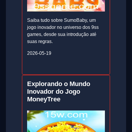
Saiba tudo sobre SumoBaby, um
jogo inovador no universo dos 9ss
games, desde sua introdução até
suas regras.
2026-05-19
Explorando o Mundo
Inovador do Jogo
MoneyTree