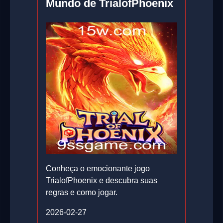
Mundo de TrialofPhoenix
Conheça o emocionante jogo
TrialofPhoenix e descubra suas
regras e como jogar.
2026-02-27