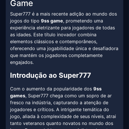
Game
Super777 é a mais recente adição ao mundo dos
jogos do tipo
9ss game
, prometendo uma
experiência eletrizante para jogadores de todas
as idades. Este título inovador combina
elementos clássicos e contemporâneos,
oferecendo uma jogabilidade única e desafiadora
que mantém os jogadores completamente
engajados.
Introdução ao Super777
Com o aumento da popularidade dos
9ss
games
, Super777 chega como um sopro de ar
fresco na indústria, capturando a atenção de
jogadores e críticos. A intrigante temática do
jogo, aliada à complexidade de seus níveis, atrai
tanto veteranos quanto novatos no mundo dos