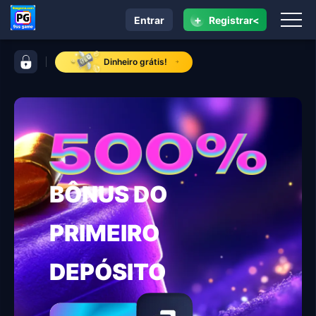
+
Entrar
Registrar<
navegação 9ss game
barra de controle 9ss game
Dinheiro grátis!
BÔNUS DO
PRIMEIRO
DEPÓSITO