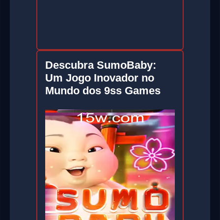
Descubra SumoBaby:
Um Jogo Inovador no
Mundo dos 9ss Games