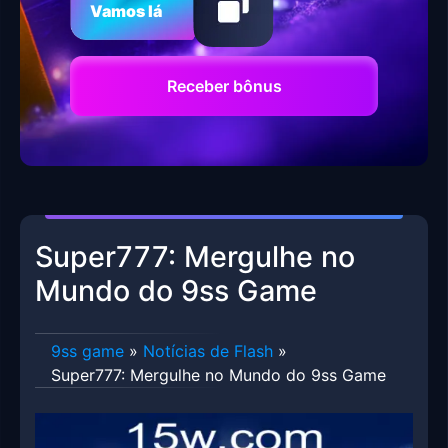
Vamos lá
Receber bônus
Super777: Mergulhe no
Mundo do 9ss Game
9ss game
»
Notícias de Flash
»
Super777: Mergulhe no Mundo do 9ss Game