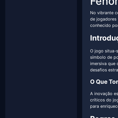
Fenô
No vibrante c
de jogadores 
conhecido por
Introd
O jogo situa-
símbolo de po
imersiva que 
desafios estr
O Que Tor
A inovação e
críticos do j
para enriquec