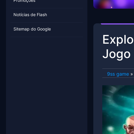
Promoções
Notícias de Flash
Sitemap do Google
Explo
Jogo
9ss game
»