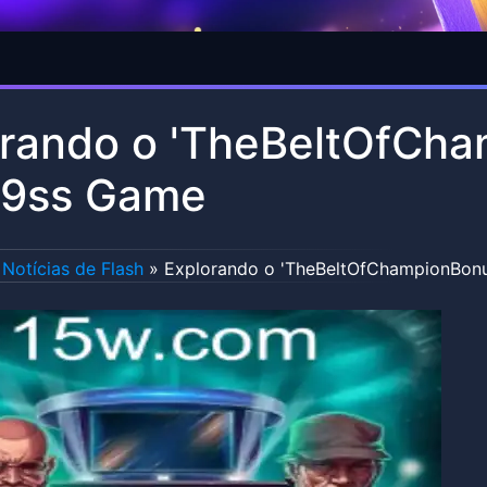
rando o 'TheBeltOfCha
 9ss Game
Notícias de Flash
»
Explorando o 'TheBeltOfChampionBon