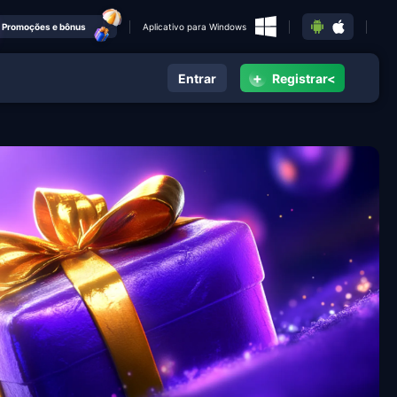
Promoções e bônus
Aplicativo para Windows
+
Entrar
Registrar<