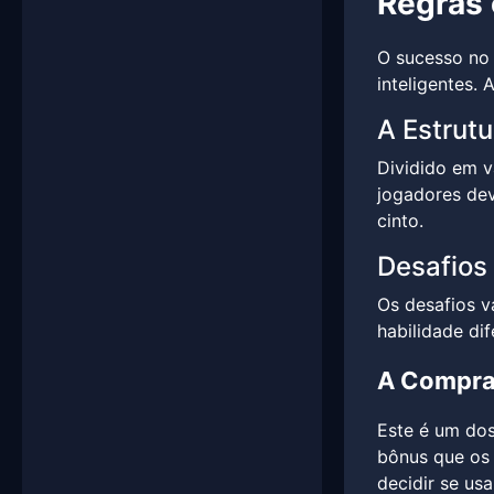
Regras 
O sucesso no
inteligentes.
A Estrut
Dividido em v
jogadores dev
cinto.
Desafios
Os desafios v
habilidade di
A Compra
Este é um dos
bônus que os 
decidir se us