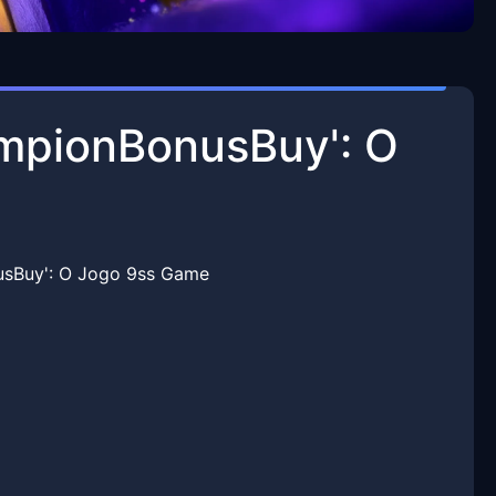
mpionBonusBuy': O
usBuy': O Jogo 9ss Game