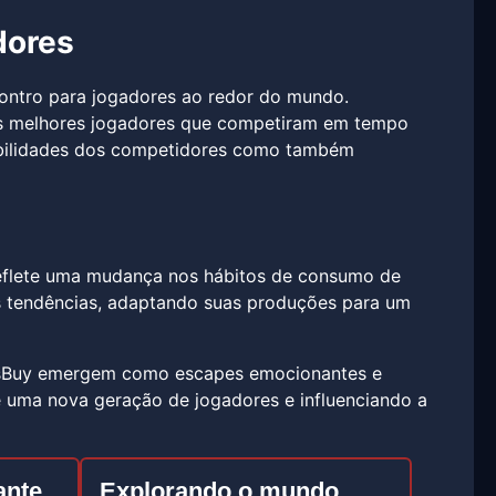
dores
ontro para jogadores ao redor do mundo.
 os melhores jogadores que competiram em tempo
habilidades dos competidores como também
, reflete uma mudança nos hábitos de consumo de
s tendências, adaptando suas produções para um
usBuy emergem como escapes emocionantes e
e uma nova geração de jogadores e influenciando a
ante
Explorando o mundo