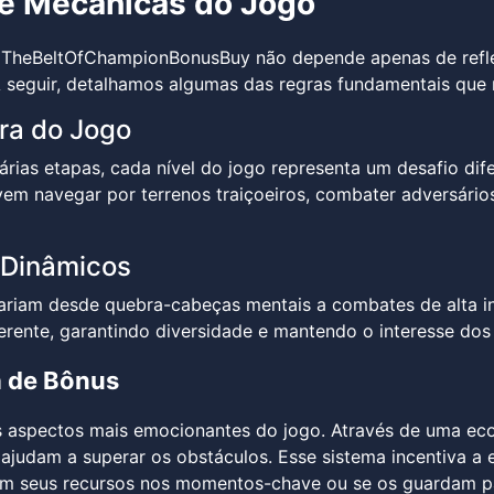
e Mecânicas do Jogo
 TheBeltOfChampionBonusBuy não depende apenas de refle
 A seguir, detalhamos algumas das regras fundamentais que
ura do Jogo
árias etapas, cada nível do jogo representa um desafio di
em navegar por terrenos traiçoeiros, combater adversários 
 Dinâmicos
ariam desde quebra-cabeças mentais a combates de alta in
ferente, garantindo diversidade e mantendo o interesse dos
 de Bônus
 aspectos mais emocionantes do jogo. Através de uma eco
ajudam a superar os obstáculos. Esse sistema incentiva a e
am seus recursos nos momentos-chave ou se os guardam pa