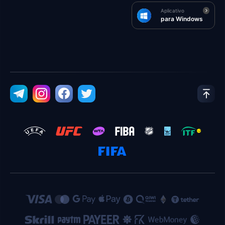
Aplicativo
para Windows