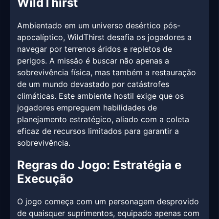
WildThirst
Ambientado em um universo desértico pós-
apocalíptico, WildThirst desafia os jogadores a
navegar por terrenos áridos e repletos de
perigos. A missão é buscar não apenas a
sobrevivência física, mas também a restauração
de um mundo devastado por catástrofes
climáticas. Este ambiente hostil exige que os
jogadores empreguem habilidades de
planejamento estratégico, aliado com a coleta
eficaz de recursos limitados para garantir a
sobrevivência.
Regras do Jogo: Estratégia e
Execução
O jogo começa com um personagem desprovido
de quaisquer suprimentos, equipado apenas com