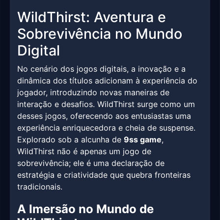
WildThirst: Aventura e
Sobrevivência no Mundo
Digital
No cenário dos jogos digitais, a inovação e a
dinâmica dos títulos adicionam à experiência do
jogador, introduzindo novas maneiras de
interação e desafios. WildThirst surge como um
desses jogos, oferecendo aos entusiastas uma
experiência enriquecedora e cheia de suspense.
Explorado sob a alcunha de
9ss game
,
WildThirst não é apenas um jogo de
sobrevivência; ele é uma declaração de
estratégia e criatividade que quebra fronteiras
tradicionais.
A Imersão no Mundo de