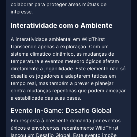
colaborar para proteger áreas mútuas de
interesse.
Interatividade com o Ambiente
A interatividade ambiental em WildThirst
transcende apenas a exploração. Com um
sistema climático dinâmico, as mudanças de
temperatura e eventos meteorológicos afetam
diretamente a jogabilidade. Este elemento não só
desafia os jogadores a adaptarem táticas em
tempo real, mas também a prever e planejar
contra mudanças repentinas que podem ameaçar
a estabilidade das suas bases.
Evento In-Game: Desafio Global
Em resposta à crescente demanda por eventos
únicos e envolventes, recentemente WildThirst
lançou um Desafio Global. Este evento impõe