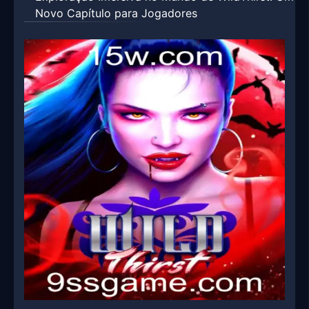
Novo Capítulo para Jogadores